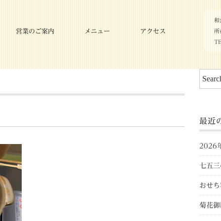
和
営業のご案内
メニュー
アクセス
所
TE
最近
202
七五三
おせち
菊花御