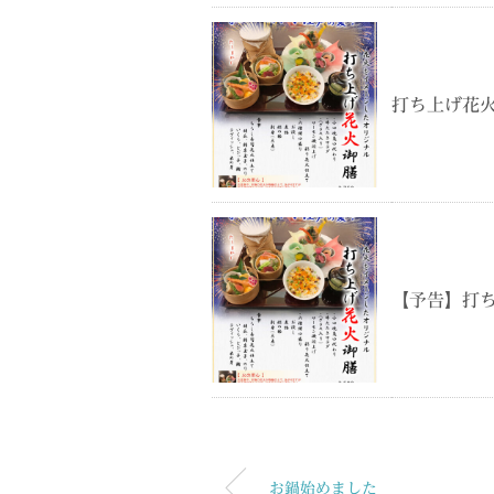
打ち上げ花火御
【予告】打ち上
お鍋始めました