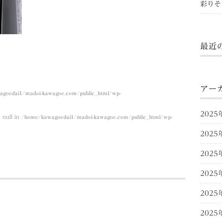
彩りそ
最近
アー
goedai1/madoi-kawagoe.com/public_html/wp-
2025
 null in
/home/kawagoedai1/madoi-kawagoe.com/public_html/wp-
2025
2025
2025
2025
2025