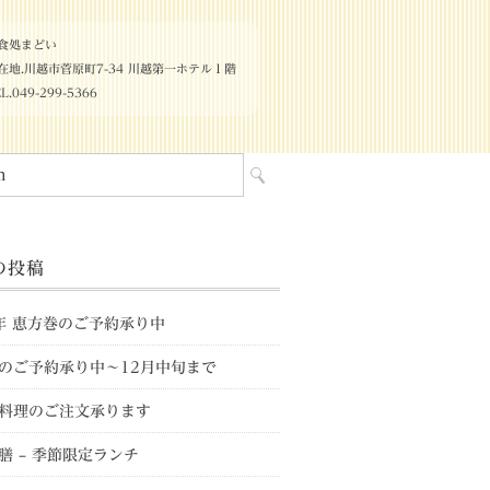
食処まどい
在地.川越市菅原町7-34 川越第一ホテル１階
L.049-299-5366
の投稿
6年 恵方巻のご予約承り中
のご予約承り中～12月中旬まで
料理のご注文承ります
膳 – 季節限定ランチ