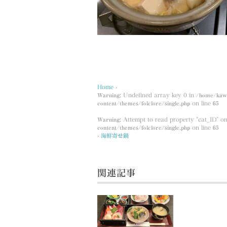
Home
›
Warning
: Undefined array key 0 in
/home/kawa
content/themes/folclore/single.php
on line
65
Warning
: Attempt to read property "cat_ID" on
content/themes/folclore/single.php
on line
65
›
海鮮寄せ鍋
関連記事