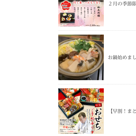
２月の季節
お鍋始めま
【早割！ま