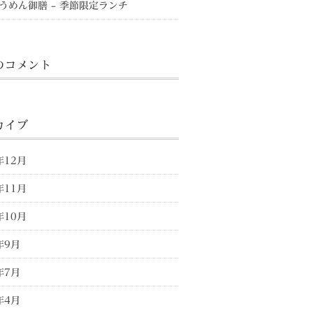
うめん御膳 – 季節限定ランチ
のコメント
カイブ
年12月
年11月
年10月
年9月
年7月
年4月