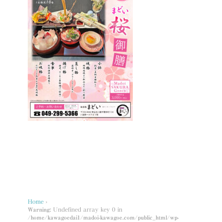
Home
›
Warning
: Undefined array key 0 in
/home/kawagoedai1/madoi-kawagoe.com/public_html/wp-