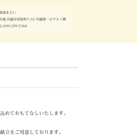
食処まどい
在地.川越市菅原町7-34 川越第一ホテル１階
L.049-299-5366
込めておもてなしいたします。
献立をご用意しております。