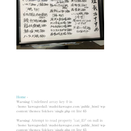
Home
›
Warning
: Undefined array key 0 in
/home/kawagoedai1/madoi-kawagoe.com/public_html/wp-
content/themes/folclore/single.php
on line
65
Warning
: Attempt to read property "cat_ID" on null in
/home/kawagoedai1/madoi-kawagoe.com/public_html/wp-
content/themes/folclore/single.php
on line
65